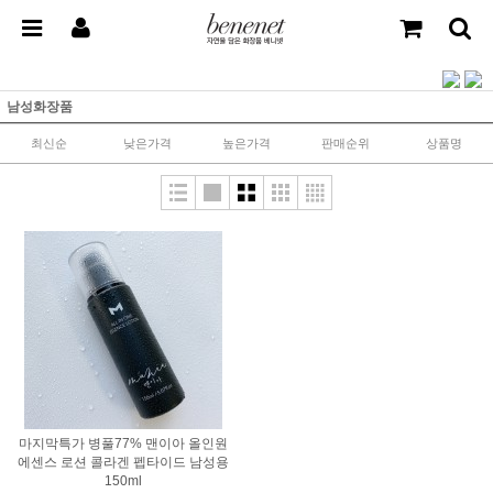
남성화장품
최신순
낮은가격
높은가격
판매순위
상품명
마지막특가 병풀77% 맨이아 올인원
에센스 로션 콜라겐 펩타이드 남성용
150ml