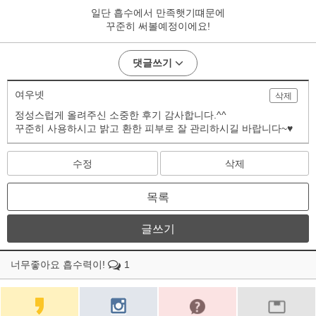
일단 흡수에서 만족햇기떄문에
꾸준히 써볼예정이에요!
댓글쓰기
여우넷
삭제
정성스럽게 올려주신 소중한 후기 감사합니다.^^
꾸준히 사용하시고 밝고 환한 피부로 잘 관리하시길 바랍니다~♥
수정
삭제
목록
글쓰기
너무좋아요 흡수력이!
1