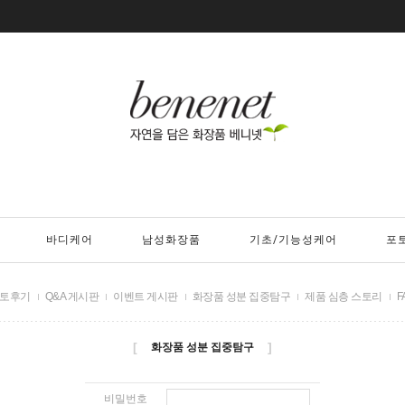
바디케어
남성화장품
기초/기능성케어
포
토후기
Q&A 게시판
이벤트 게시판
화장품 성분 집중탐구
제품 심층 스토리
F
[
]
화장품 성분 집중탐구
비밀번호