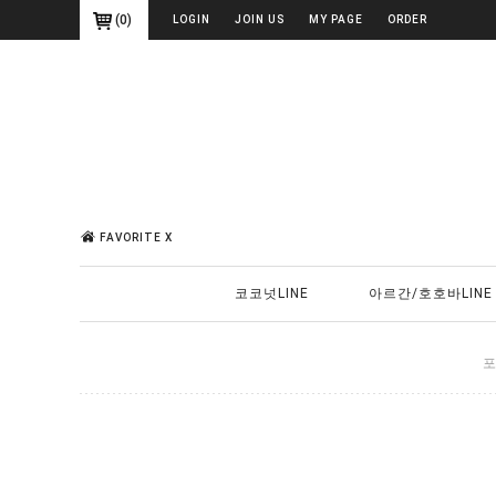
(
0
)
LOGIN
JOIN US
MY PAGE
ORDER
FAVORITE X
코코넛LINE
아르간/호호바LINE
포