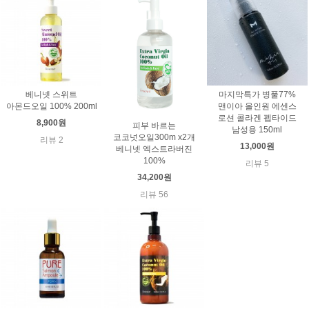
베니넷 스위트
마지막특가 병풀77%
아몬드오일 100% 200ml
맨이아 올인원 에센스
로션 콜라겐 펩타이드
8,900원
피부 바르는
남성용 150ml
코코넛오일300m x2개
리뷰 2
13,000원
베니넷 엑스트라버진
100%
리뷰 5
34,200원
리뷰 56