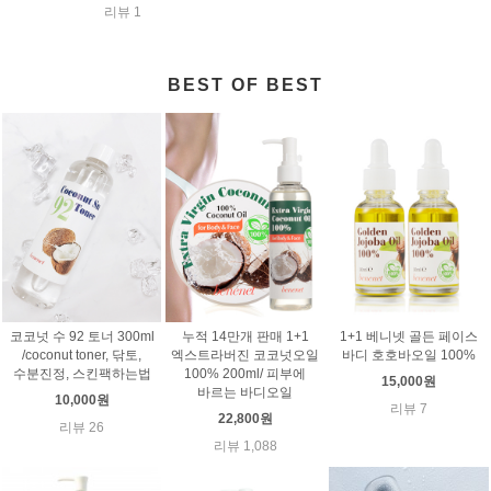
리뷰 1
BEST OF BEST
코코넛 수 92 토너 300ml
누적 14만개 판매 1+1
1+1 베니넷 골든 페이스
/coconut toner, 닦토,
엑스트라버진 코코넛오일
바디 호호바오일 100%
수분진정, 스킨팩하는법
100% 200ml/ 피부에
15,000원
바르는 바디오일
10,000원
리뷰 7
22,800원
리뷰 26
리뷰 1,088