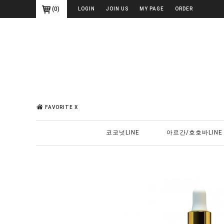
(
0
)
LOGIN
JOIN US
MY PAGE
ORDER
FAVORITE X
코코넛LINE
아르간/호호바LINE