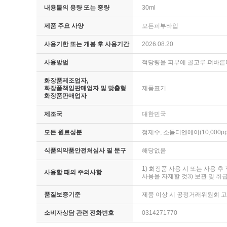
내용물의 용량 또는 중량
30ml
제품 주요 사양
모든피부타입
사용기한 또는 개봉 후 사용기간
2026.08.20
사용방법
적당량을 피부에 골고루 펴바른
화장품제조업자,
화장품책임판매업자 및 맞춤형
제품표기
화장품판매업자
제조국
대한민국
모든 원료성분
정제수, 소듐디엔에이(10,000pp
식품의약품안전처심사 필 문구
해당없음
1) 화장품 사용 시 또는 사용 
사용할 때의 주의사항
사용을 자제할 것3) 보관 및 취
품질보증기준
제품 이상 시 공정거래위원회 
소비자상담 관련 전화번호
0314271770