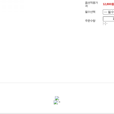
옵션적용가
12,800
원
격
필수선택
주문수량
<