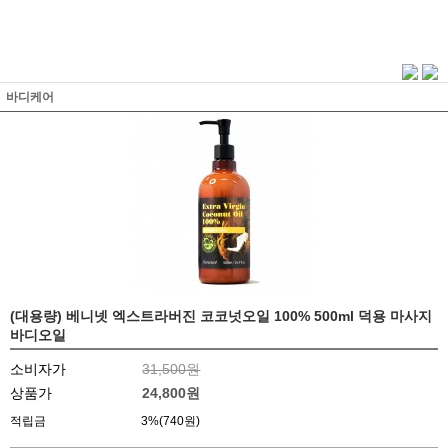
바디케어
(대용량) 베니넷 엑스트라버진 코코넛오일 100% 500ml 덕용 마사지
바디오일
소비자가
31,500원
상품가
24,800
원
적립금
3%(740원)