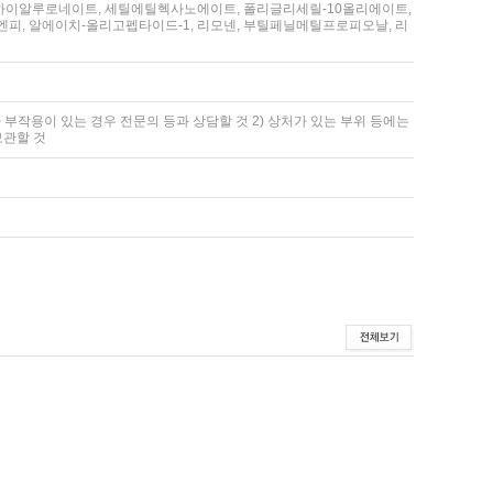
소듐하이알루로네이트, 세틸에틸헥사노에이트, 폴리글리세릴-10올리에이트,
피, 알에이치-올리고펩타이드-1, 리모넨, 부틸페닐메틸프로피오날, 리
 부작용이 있는 경우 전문의 등과 상담할 것 2) 상처가 있는 부위 등에는
보관할 것