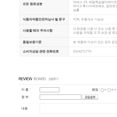
데세스-16, 에틸헥실팔미테이트
모든 원료성분
하이드록시아세토페논, 알란토인
날룰
식품의약품안전처심사 필 문구
미백, 주름개선 기능성
1) 화장품 사용 시 또는 사용 
사용할 때의 주의사항
사용을 자제할 것 3) 보관 및 
품질보증기준
본 제품에 이상이 있는 경우 
소비자상담 관련 전화번호
0314271770
이 름 :
평점 :
★
★★
첨 부 :
내용