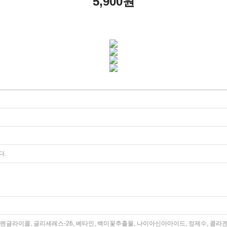
5,900원
다.
렌글라이콜, 글리세레스-26, 베타인, 백미꽃추출물, 나이아신아마이드, 정제수, 콜라