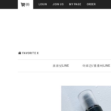
(
0
)
LOGIN
JOIN US
MY PAGE
ORDER
FAVORITE X
코코넛LINE
아르간/호호바LINE