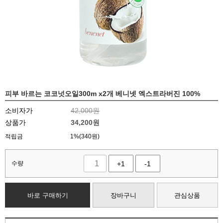
피부 바르는 코코넛오일300m x2개 베니넷 엑스트라버진 100%
소비자가
42,000원
상품가
34,200
원
적립금
1%(340원)
수량
+1
-1
바로 구매하기
장바구니
관심상품