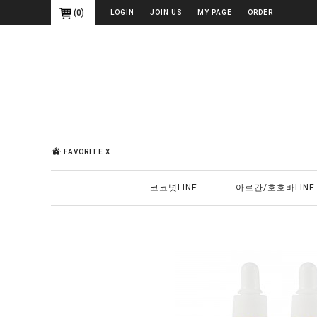
(
0
)
LOGIN
JOIN US
MY PAGE
ORDER
FAVORITE X
코코넛LINE
아르간/호호바LINE