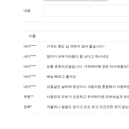
내용
이름
네이****
가격도 향도 넘 과하지 않아 좋습니다~
네이****
엄마가 피부가려움이 좀 낫다고 하시네요
네이****
보통 호호바오일입니다. 가격에비해 양은 타사제품보다
네이****
배송 빠르고 좋아요
네이****
요즘같은 날씨에 로션이나 크림이랑 혼합해서 사용하면
푸른**
사용전의 피부가 건조하고 푸석하다면 피부보습과 유연성
정혜*
겨울되니 얼굴도 당기고 손도 트고 안건조한 곳이 없는데