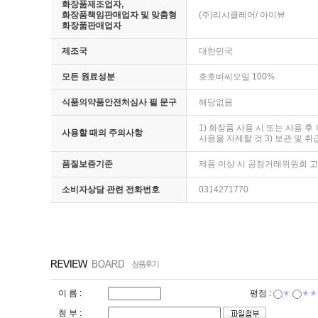
화장품제조업자,
화장품책임판매업자 및 맞춤형
(주)리샤클레어/ 아이뷰
화장품판매업자
제조국
대한민국
모든 원료성분
호호바씨오일 100%
식품의약품안전처심사 필 문구
해당없음
1) 화장품 사용 시 또는 사용 
사용할 때의 주의사항
사용을 자제할 것 3) 보관 및 
품질보증기준
제품 이상 시 공정거래위원회 
소비자상담 관련 전화번호
0314271770
이 름 :
평점 :
★
★★
첨 부 :