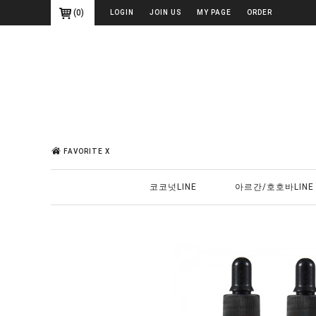
(
0
)
LOGIN
JOIN US
MY PAGE
ORDER
FAVORITE X
코코넛LINE
아르간/호호바LINE