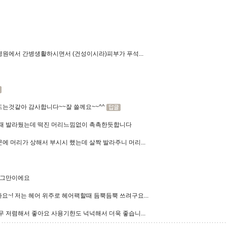
원에서 간병생활하시면서 (건성이시라)피부가 푸석...
는것같아 감사합니다~~잘 쓸께요~~^^
을때 발라뒀는데 떡진 머리느낌없이 촉촉한듯합니다
 머리가 상해서 부시시 했는데 살짝 발라주니 머리...
 그만이에요
요~! 저는 헤어 위주로 헤어팩할때 듬뿍듬뿍 쓰려구요...
 저렴해서 좋아요 사용기한도 넉넉해서 더욱 좋습니...