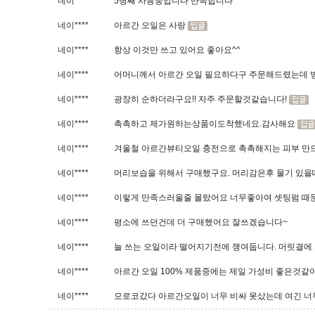
네이****
5병째 사용중입니다 만족합니다
네이****
아르간 오일은 사랑
네이****
항상 이것만 쓰고 있어요 좋아요^^
네이****
어머니께서 아르간 오일 필요하다구 주문해드렸는데 병
네이****
광장히 순하더라구요!! 자주 주문할것같습니다!
네이****
촉촉하고 제가원하는상품이도착했네요.감사해요
네이****
겨울철 아르간뷰티오일 충전으로 촉촉해지는 피부 만드
네이****
머리보습을 위해서 구매했구요. 머리감은후 물기 있
네이****
이렇게 만족스러울줄 몰랐어요 너무좋아여 셋팅펌 때문에
네이****
평소에 쓰던건데 더 구매했어요 잘쓰겠습니다~
네이****
늘 쓰는 오일이라 떨어지기전에 쟁여둡니다. 머릿결에
네이****
아르간 오일 100% 제품중에는 제일 가성비 좋은것같아
네이****
모로코갔다 아르간오일이 너무 비싸 못샀는데 여긴 너무