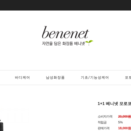
바디케어
남성화장품
기초/기능성케어
포
1+1 베니넷 모로
소비자가격
20,000원
적립금
5%
판매가격
18,000
원