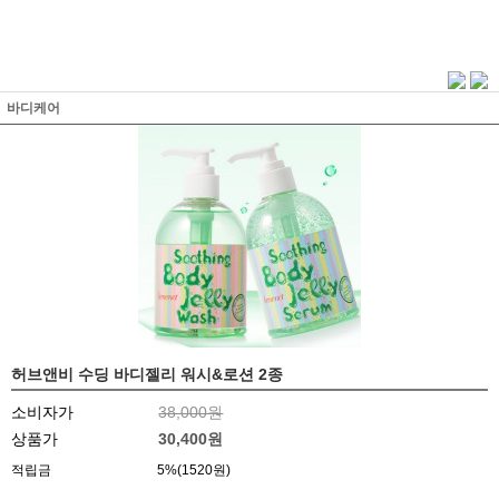
바디케어
허브앤비 수딩 바디젤리 워시&로션 2종
소비자가
38,000원
상품가
30,400
원
적립금
5%(1520원)